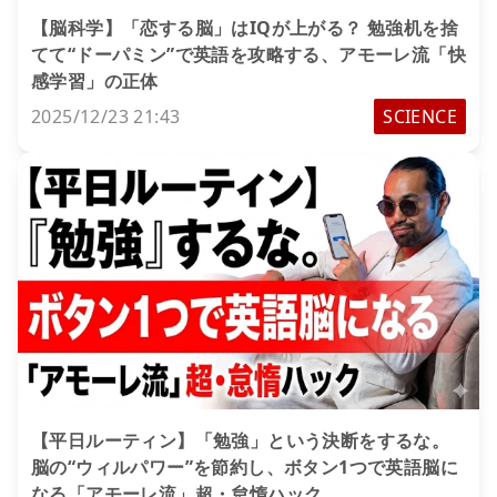
【脳科学】「恋する脳」はIQが上がる？ 勉強机を捨
てて“ドーパミン”で英語を攻略する、アモーレ流「快
感学習」の正体
2025/12/23 21:43
SCIENCE
【平日ルーティン】「勉強」という決断をするな。
脳の“ウィルパワー”を節約し、ボタン1つで英語脳に
なる「アモーレ流」超・怠惰ハック