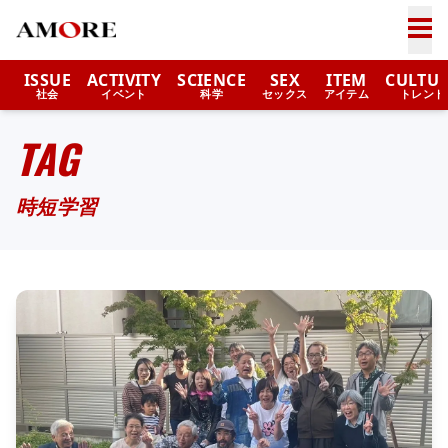
ISSUE
ACTIVITY
SCIENCE
SEX
ITEM
CULTU
社会
イベント
科学
セックス
アイテム
トレンド
TAG
時短学習