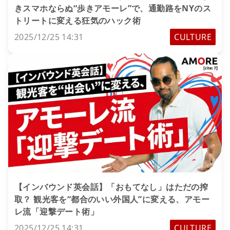
きスマホならぬ“歩きアモーレ”で、通勤路をNYのス
トリートに変える狂気のハック術
2025/12/25 14:31
CULTURE
【インバウンド英会話】「おもてなし」はただの搾
取？ 観光客を“都合のいい外国人”に変える、アモー
レ流「迎撃デート術」
2025/12/25 14:31
CULTURE