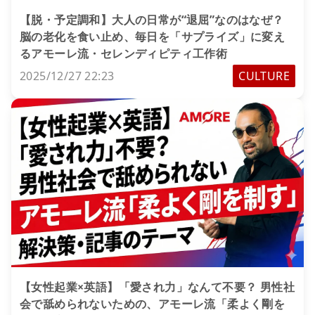
【脱・予定調和】大人の日常が“退屈”なのはなぜ？
脳の老化を食い止め、毎日を「サプライズ」に変え
るアモーレ流・セレンディピティ工作術
2025/12/27 22:23
CULTURE
【女性起業×英語】「愛され力」なんて不要？ 男性社
会で舐められないための、アモーレ流「柔よく剛を