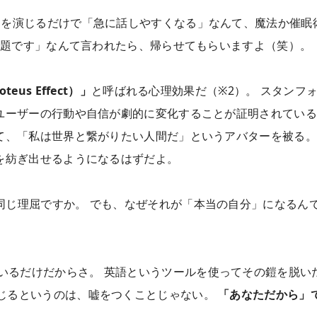
ラを演じるだけで「急に話しやすくなる」なんて、魔法か催眠
問題です」なんて言われたら、帰らせてもらいますよ（笑）。
eus Effect）」
と呼ばれる心理効果だ（※2）。 スタンフ
ユーザーの行動や自信が劇的に変化することが証明されている
て、「私は世界と繋がりたい人間だ」というアバターを被る。
を紡ぎ出せるようになるはずだよ。
同じ理屈ですか。 でも、なぜそれが「本当の自分」になるん
いるだけだからさ。 英語というツールを使ってその鎧を脱い
演じるというのは、嘘をつくことじゃない。
「あなただから」