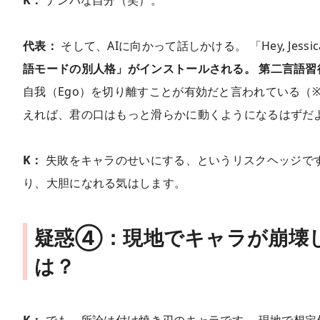
代表：
そして、AIに向かって話しかける。 「Hey, Jes
語モードの別人格」がインストールされる。 第二言語習得にお
自我（Ego）を切り離すことが有効だと言われている（
えれば、君の口はもっと滑らかに動くようになるはずだ
K：
失敗をキャラのせいにする、というリスクヘッジですか。 
り、大胆になれる気はします。
疑惑④：現地でキャラが崩壊し
は？
K：
でも、所詮は付け焼き刃のキャラです。 現地で想定