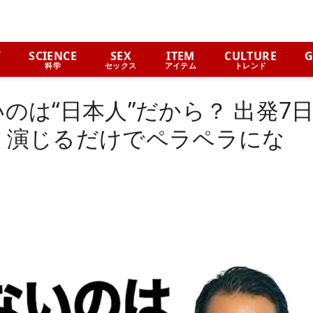
Y
SCIENCE
SEX
ITEM
CULTURE
G
科学
セックス
アイテム
トレンド
のは“日本人”だから？ 出発7
、演じるだけでペラペラにな