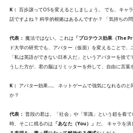
K：
百歩譲ってOSを変えるとしましょう。 でも、キャ
話ですよね？ 科学的根拠はあるんですか？ 「気持ちの
代表：
魔法ではない。これは
「プロテウス効果（The Prot
ド大学の研究でも、アバター（仮面）を変えることで、
「私は英語ができない日本人だ」というアバターを捨て
うした方が、君の脳はリミッターを外して、自由に言葉
K：
アバター効果…。 ネットゲームで強気になれるのと
か？
代表：
普段の君は、「社会」や「常識」という鎧を着て
時、そこに残るのは
「あなた（You）」
だ。 キャラを
る表現を、素っ裸になって解放する儀式
なんだよ。