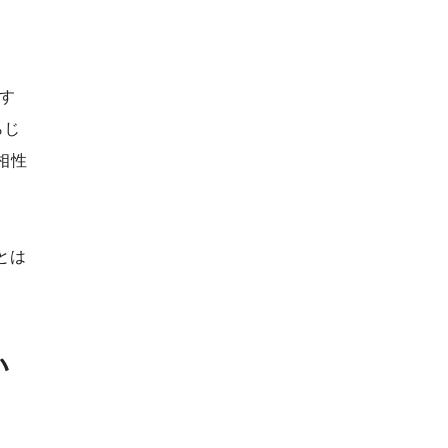
用す
らじ
相性
とは
い