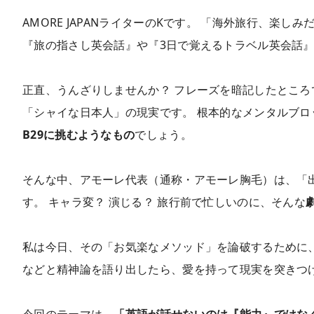
AMORE JAPANライターのKです。 「海外旅行、楽
『旅の指さし英会話』や『3日で覚えるトラベル英会話
正直、うんざりしませんか？ フレーズを暗記したとこ
「シャイな日本人」の現実です。 根本的なメンタルブ
B29に挑むようなもの
でしょう。
そんな中、アモーレ代表（通称・アモーレ胸毛）は、「出
す。 キャラ変？ 演じる？ 旅行前で忙しいのに、そんな
私は今日、その「お気楽なメソッド」を論破するために
などと精神論を語り出したら、愛を持って現実を突きつ
今回のテーマは、
「英語が話せないのは『能力』ではな