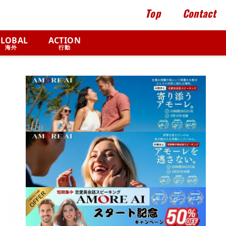
Top
Contact
LOBAL
ACTION
海外
行動
日