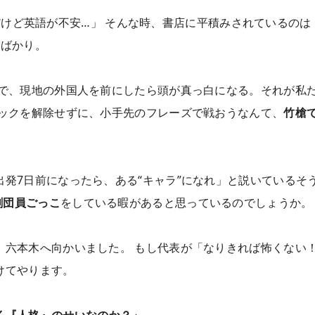
しみだけど英語が不安…」 そんな時、書店に平積みされているのは
』ばかり。
ろで、現地の外国人を前にしたら頭が真っ白になる。それが私
ロックを解除せずに、小手先のフレーズで戦おうなんて、
竹槍
発7日前になったら、ある“キャラ”になれ」と説いているそ
劇団員ごっこ
をしている暇があると思っているのでしょうか。
、六本木へ向かいました。 もし代表が「なりきれば怖くない
けてやります。
く『人格』のせいなのか？」
。