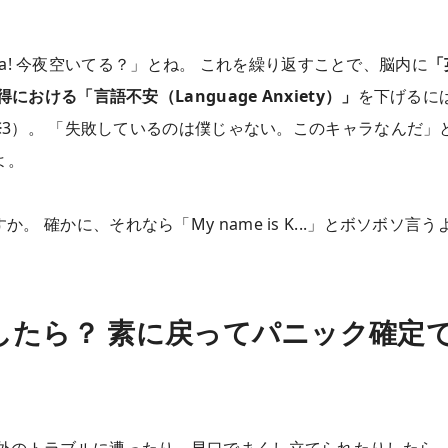
sica! 今夜空いてる？」とね。 これを繰り返すことで、脳内に
「
ける「言語不安（Language Anxiety）」
を下げるに
※3）。 「失敗しているのは僕じゃない。このキャラなんだ」
よ。
確かに、それなら「My name is K...」とボソボソ言う
たら？ 素に戻ってパニック確定
外のトラブルに遭ったり、早口でまくし立てられたりしたら