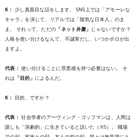
K：
少し真面目な話をします。 SNS上では「アモーレな
キャラ」を演じて、リアルでは「陰気な日本人」のま
ま。 それって、ただの
「ネット弁慶」
じゃないですか？
人格を使い分けるなんて、不誠実だし、いつかボロが出
ますよ。
代表：
使い分けることに罪悪感を持つ必要はない。 そ
れは
「目的」
によるんだ。
K：
目的、ですか？
代表：
社会学者のアーヴィング・ゴッフマンは、人間は
誰しも「演劇的」に生きていると説いた（※5）。 職場
での顔、家族との顔、友人の前の顔。我々は無意識にキ