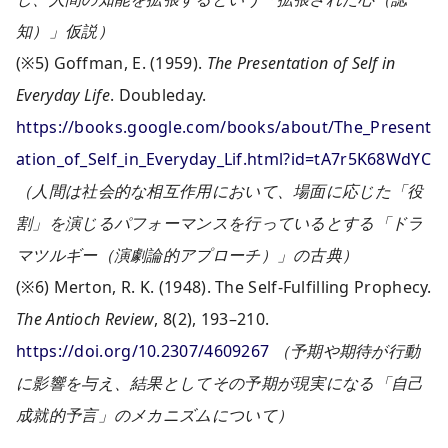
知）」仮説）
(※5) Goffman, E. (1959).
The Presentation of Self in
Everyday Life
. Doubleday.
https://books.google.com/books/about/The_Present
ation_of_Self_in_Everyday_Lif.html?id=tA7r5K68WdYC
（人間は社会的な相互作用において、場面に応じた「役
割」を演じるパフォーマンスを行っているとする「ドラ
マツルギー（演劇論的アプローチ）」の古典）
(※6) Merton, R. K. (1948). The Self-Fulfilling Prophecy.
The Antioch Review
, 8(2), 193–210.
https://doi.org/10.2307/4609267
（予期や期待が行動
に影響を与え、結果としてその予期が現実になる「自己
成就的予言」のメカニズムについて）