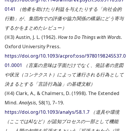
0141
（他者を助けたり利益を与えたりする「向社会的
行動」が、集団内での評価や協力関係の構築にどう寄与
するかをまとめたレビュー）
(※3) Austin, J. L. (1962).
How to Do Things with Words
.
Oxford University Press.
https://doi.org/10.1093/acprof:oso/9780198245537.0
01.0001
（言葉の意味は字面だけでなく、発話者の意図
や状況（コンテクスト）によって遂行される行為として
決まるとする「言語行為論」の基礎文献）
(※4) Clark, A., & Chalmers, D. (1998). The Extended
Mind.
Analysis
, 58(1), 7–19.
https://doi.org/10.1093/analys/58.1.7
（道具や環境
（ここではAIなど）が認知プロセスの一部として機能
し、人間の知能を拡張するという「拡張された心（認