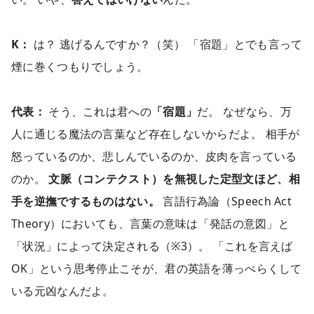
K：
は？ 逃げるんですか？（笑） 「宿題」とでも言って
煙に巻くつもりでしょう。
代表：
そう、これは君への
「宿題」
だ。 なぜなら、万
人に通じる魔法の言葉など存在しないからだよ。 相手が
怒っているのか、悲しんでいるのか、皮肉を言っている
のか。
文脈（コンテクスト）を無視した定型文ほど、相
手を逆撫でするものはない。
言語行為論（Speech Act
Theory）においても、言葉の意味は「発話の意図」と
「状況」によって決定される（※3）。 「これを言えば
OK」という思考停止こそが、君の英語を薄っぺらくして
いる元凶なんだよ。