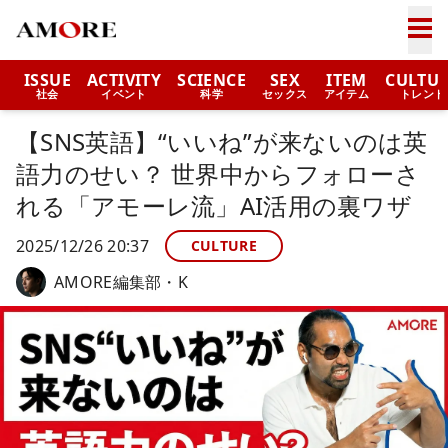
ISSUE
ACTIVITY
SCIENCE
SEX
ITEM
CULTU
社会
イベント
科学
セックス
アイテム
トレンド
【SNS英語】“いいね”が来ないのは英
語力のせい？ 世界中からフォローさ
れる「アモーレ流」AI活用の裏ワザ
2025/12/26 20:37
CULTURE
AMORE編集部・K