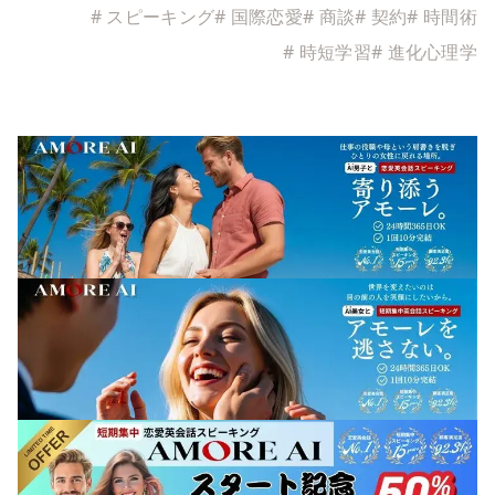
#
スピーキング
#
国際恋愛
#
商談
#
契約
#
時間術
#
時短学習
#
進化心理学