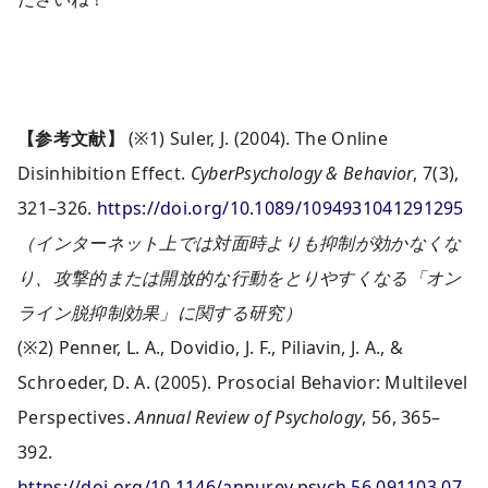
【参考文献】
(※1) Suler, J. (2004). The Online
Disinhibition Effect.
CyberPsychology & Behavior
, 7(3),
321–326.
https://doi.org/10.1089/1094931041291295
（インターネット上では対面時よりも抑制が効かなくな
り、攻撃的または開放的な行動をとりやすくなる「オン
ライン脱抑制効果」に関する研究）
(※2) Penner, L. A., Dovidio, J. F., Piliavin, J. A., &
Schroeder, D. A. (2005). Prosocial Behavior: Multilevel
Perspectives.
Annual Review of Psychology
, 56, 365–
392.
https://doi.org/10.1146/annurev.psych.56.091103.07