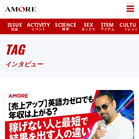
ISSUE
ACTIVITY
SCIENCE
SEX
ITEM
CULTU
社会
イベント
科学
セックス
アイテム
トレンド
TAG
インタビュー