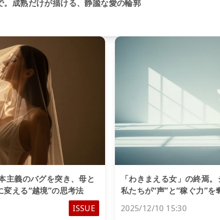
で。成熟だけが描ける、静謐な愛の輪郭
資本主義のバグを突き、母と
「わきまえる女」の終焉。
変える“越境”の思考法
私たちが“声”と“稼ぐ力”
ISSUE
2025/12/10 15:30