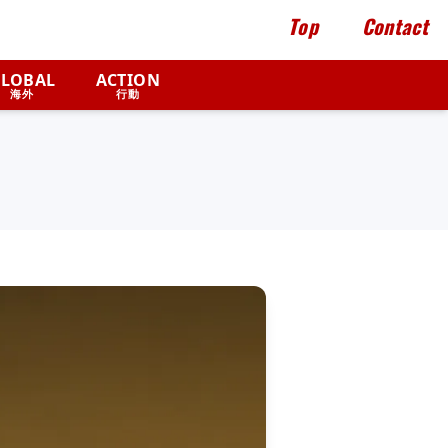
Top
Contact
LOBAL
ACTION
海外
行動