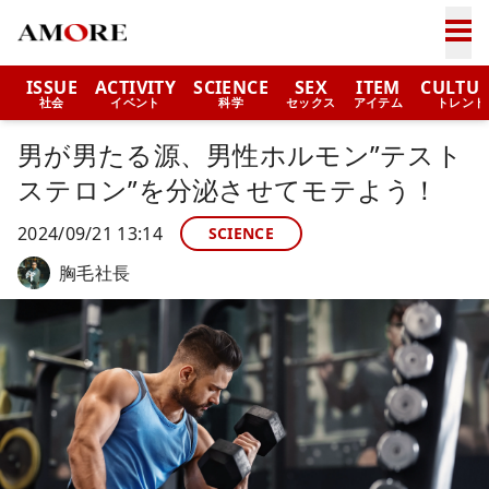
ISSUE
ACTIVITY
SCIENCE
SEX
ITEM
CULTU
社会
イベント
科学
セックス
アイテム
トレンド
男が男たる源、男性ホルモン”テスト
ステロン”を分泌させてモテよう！
2024/09/21 13:14
SCIENCE
胸毛社長