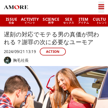
ISSUE
ACTIVITY
SCIENCE
SEX
ITEM
CULTU
社会
イベント
科学
セックス
アイテム
トレンド
遅刻の対応でモテる男の真価が問わ
れる？謝罪の次に必要なユーモア
2024/09/21 13:19
ACTION
胸毛社長