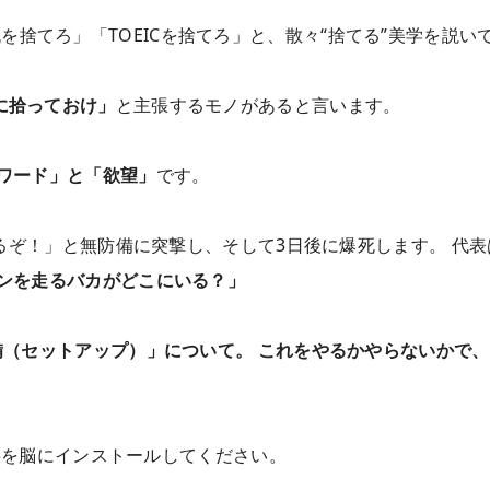
「机を捨てろ」「TOEICを捨てろ」と、散々“捨てる”美学を説い
に拾っておけ」
と主張するモノがあると言います。
ワード」と「欲望」
です。
ぞ！」と無防備に突撃し、そして3日後に爆死します。 代表
ンを走るバカがどこにいる？」
備（セットアップ）」について。 これをやるかやらないかで、
事を脳にインストールしてください。