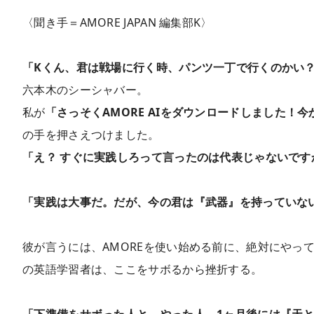
〈聞き手＝AMORE JAPAN 編集部K〉
「Kくん、君は戦場に行く時、パンツ一丁で行くのかい
六本木のシーシャバー。
私が
「さっそくAMORE AIをダウンロードしました！
の手を押さえつけました。
「え？ すぐに実践しろって言ったのは代表じゃないです
「実践は大事だ。だが、今の君は『武器』を持っていな
彼が言うには、AMOREを使い始める前に、絶対にやっ
の英語学習者は、ここをサボるから挫折する。
「下準備をサボった人と、やった人。1ヶ月後には『天