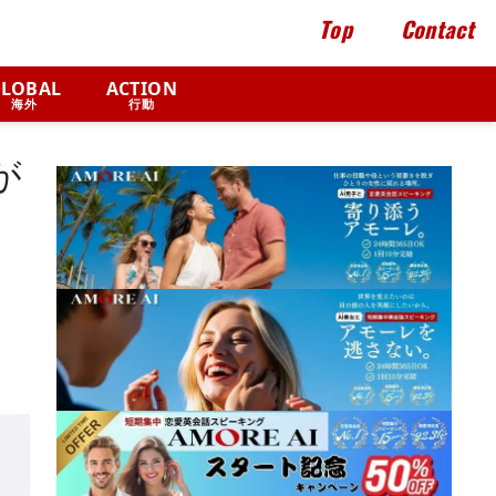
Top
Contact
LOBAL
ACTION
海外
行動
が