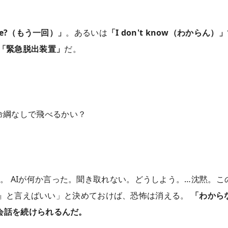
re?（もう一回）」
。あるいは
「I don't know（わからん）
「緊急脱出装置」
だ。
命綱なしで飛べるかい？
。 AIが何か言った。聞き取れない。どうしよう。…沈黙。こ
n?』と言えばいい」と決めておけば、恐怖は消える。
「わから
会話を続けられるんだ。