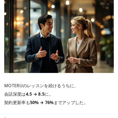
MOTERUのレッスンを続けるうちに、
会話深度は
4.5 → 8.5
に。
契約更新率も
50% → 76%
までアップした。