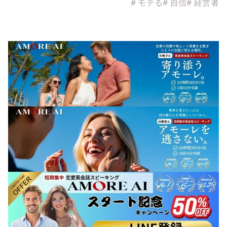
#
モテる
#
自信
#
経営者