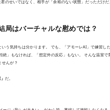
は君のせいではなく、相手が「余裕のない状態」だっただけだ
 結局はバーチャルな慰めでは？
いう気持ちは分かります。 でも、「アモーレAI」で練習し
拒絶」もなければ、「想定外の反応」もない。 そんな温室で
ませんが？
屋」
だ。
メージ（恥）が大きい。 だから皆、萎縮して挑戦しなくなる