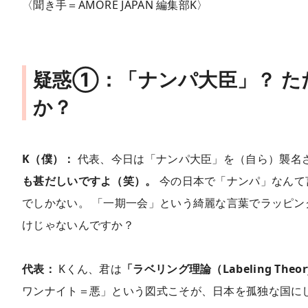
〈聞き手＝AMORE JAPAN 編集部K〉
疑惑①：「ナンパ大臣」？ た
か？
K（僕）：
代表、今日は「ナンパ大臣」を（自ら）襲名さ
も甚だしいですよ（笑）。
今の日本で「ナンパ」なんて
でしかない。 「一期一会」という綺麗な言葉でラッピ
けじゃないんですか？
代表：
Kくん、君は
「ラベリング理論（Labeling Theo
ワンナイト＝悪」という図式こそが、日本を孤独な国に