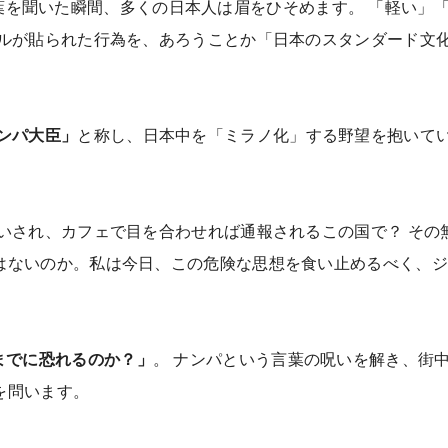
この言葉を聞いた瞬間、多くの日本人は眉をひそめます。 「軽い」
テルが貼られた行為を、あろうことか「日本のスタンダード文
ンパ大臣」
と称し、日本中を「ミラノ化」する野望を抱いて
いされ、カフェで目を合わせれば通報されるこの国で？ その
はないのか。私は今日、この危険な思想を食い止めるべく、ジ
。
までに恐れるのか？」
。 ナンパという言葉の呪いを解き、街
を問います。