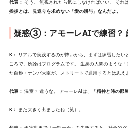
代表：
そう。 無視されたら気にしなければいい。 それ
挨拶とは、見返りを求めない「愛の贈与」なんだよ。
疑惑③：アモーレAIで練習？
K：
リアルで実践するのが怖いから、まずは練習したいと
ころで、所詮はプログラムです。 生身の人間のような「
た自称・ナンパ大臣が、ストリートで通用するとは思え
代表：
温室？ 違うな。 アモーレAIは、
「精神と時の部
K：
また大きく出ましたね（笑）。
代表：
現実世界で「一期一会」を失敗すると、社会的ダ