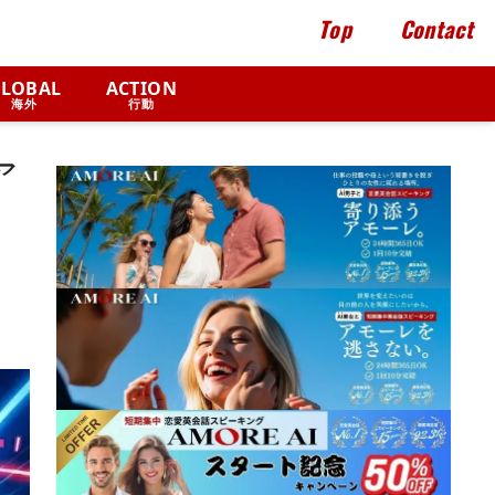
Top
Contact
LOBAL
ACTION
海外
行動
ア