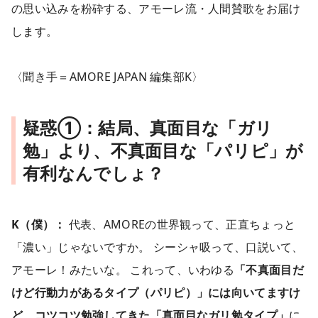
の思い込みを粉砕する、アモーレ流・人間賛歌をお届け
します。
〈聞き手＝AMORE JAPAN 編集部K〉
疑惑①：結局、真面目な「ガリ
勉」より、不真面目な「パリピ」が
有利なんでしょ？
K（僕）：
代表、AMOREの世界観って、正直ちょっと
「濃い」じゃないですか。 シーシャ吸って、口説いて、
アモーレ！みたいな。 これって、いわゆる
「不真面目だ
けど行動力があるタイプ（パリピ）」には向いてますけ
ど、コツコツ勉強してきた「真面目なガリ勉タイプ」
に