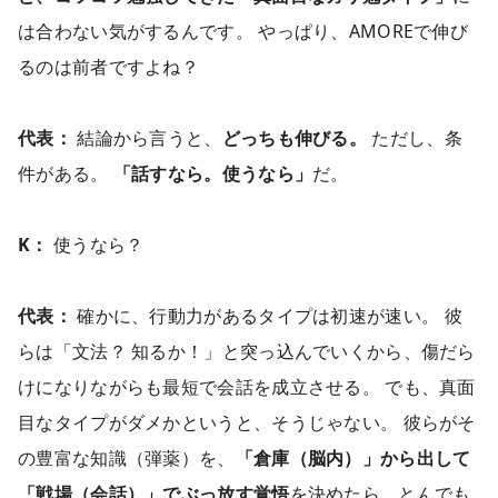
は合わない気がするんです。 やっぱり、AMOREで伸び
るのは前者ですよね？
代表：
結論から言うと、
どっちも伸びる。
ただし、条
件がある。
「話すなら。使うなら」
だ。
K：
使うなら？
代表：
確かに、行動力があるタイプは初速が速い。 彼
らは「文法？ 知るか！」と突っ込んでいくから、傷だら
けになりながらも最短で会話を成立させる。 でも、真面
目なタイプがダメかというと、そうじゃない。 彼らがそ
の豊富な知識（弾薬）を、
「倉庫（脳内）」から出して
「戦場（会話）」でぶっ放す覚悟
を決めたら、とんでも