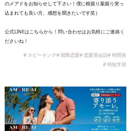
のメアドをお知らせして下さい！僕に根掘り葉掘り突っ
込まれても良い方、感想を聞きたいです笑）
公式LINEは
こちら
から！問い合わせはお気軽にご連絡く
ださいね！
#
スピーキング
#
国際恋愛
#
恋愛英会話
#
時間術
#
時短学習