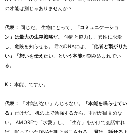
の才能は別じゃありませんか？
代表：
同じだ。 生物にとって、
「コミュニケーショ
ン」は最大の生存戦略
だ。 仲間と協力し、異性に求愛
し、危険を知らせる。 君のDNAには、
「他者と繋がりた
い」「想いを伝えたい」という本能
が刻み込まれてい
る。
K：
本能、ですか。
代表：
「才能がない」んじゃない。
「本能を眠らせてい
る」
だけだ。 机の上で勉強するから、本能が目覚めな
い。 AMOREで「求愛」し、「生存」をかけて会話すれ
ば、眠っていたDNAが叩き起こされる。
君は、話せるよ